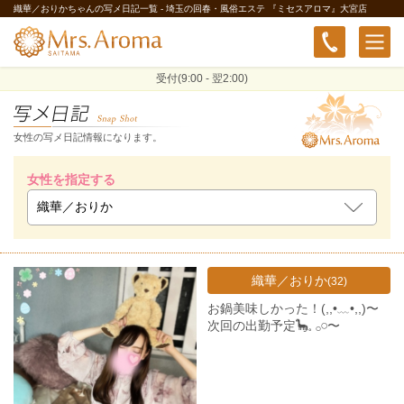
織華／おりかちゃんの写メ日記一覧 - 埼玉の回春・風俗エステ 『ミセスアロマ』大宮店
受付(9:00 - 翌2:00)
女性の写メ日記情報になります。
女性を指定する
織華／おりか
(32)
お鍋美味しかった！(,,•﹏•,,)〜
次回の出勤予定🦕𓈒 𓂂𓏸〜