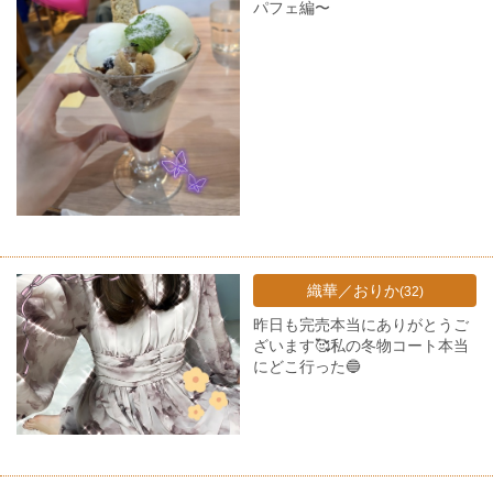
パフェ編〜
織華／おりか
(32)
昨日も完売本当にありがとうご
ざいます🥰私の冬物コート本当
にどこ行った🔵