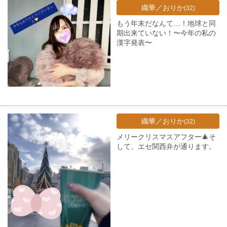
織華／おりか
(32)
もう年末だなんて…！地球と同
期出来ていない！〜今年の私の
漢字発表〜
織華／おりか
(32)
メリークリスマスアフター🎄そ
して、エセ関西弁が通ります。