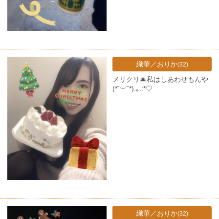
織華／おりか
(32)
メリクリ🎄私はしあわせもんや
(*˘︶˘*).｡.:*♡
織華／おりか
(32)