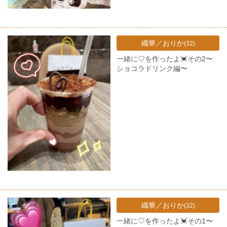
織華／おりか
(32)
一緒に♡を作ったよ💓その2〜
ショコラドリンク編〜
織華／おりか
(32)
一緒に♡を作ったよ💓その1〜