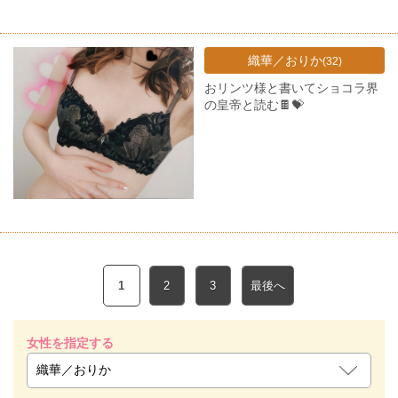
織華／おりか
(32)
おリンツ様と書いてショコラ界
の皇帝と読む🍫💝
1
2
3
最後へ
女性を指定する