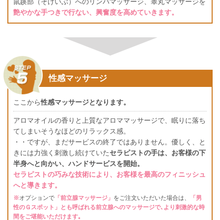
鼠蹊部（そけいぶ）へのリンパマッサージ、睾丸マッサージを
艶やかな手つきで行ない、興奮度を高めていきます。
性感マッサージ
ここから
性感マッサージとなります。
アロマオイルの香りと上質なアロママッサージで、眠りに落ち
てしまいそうなほどのリラックス感。
・・ですが、まだサービスの終了ではありません。優しく、と
きには力強く刺激し続けていた
セラピストの手は、お客様の下
半身へと向かい、ハンドサービスを開始。
セラピストの巧みな技術により、お客様を最高のフィニッシュ
へと導きます。
※
オプションで
「前立腺マッサージ」
をご注文いただいた場合は、
「男
性のＧスポット」とも呼ばれる前立腺へのマッサージで､より刺激的な時
間をご堪能いただけます｡